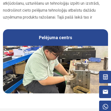
atkļūdošanu, uzturēšanu un tehnoloģiju izpēti un izstrādi,
nodrošinot cieto pelējuma tehnoloģiju atbalstu dažādu
uzņēmuma produktu ražošanai. Tajā pašā laikā tas ir
izveidojis arī labu reputāciju nozarē ar izcilām
profesionālajām prasmēm un augstas kvalitātes
Pelējuma centrs
pakalpojumiem.