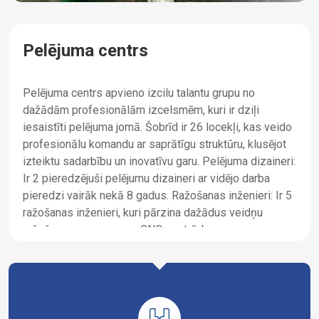
Pelējuma centrs
Inj
Pelējuma centrs apvieno izcilu talantu grupu no
Iesm
dažādām profesionālām izcelsmēm, kuri ir dziļi
spēc
iesaistīti pelējuma jomā. Šobrīd ir 26 locekļi, kas veido
skai
profesionālu komandu ar saprātīgu struktūru, klusējot
vair
izteiktu sadarbību un inovatīvu garu. Pelējuma dizaineri:
nodr
Ir 2 pieredzējuši pelējumu dizaineri ar vidējo darba
lieš
pieredzi vairāk nekā 8 gadus. Ražošanas inženieri: Ir 5
lieš
ražošanas inženieri, kuri pārzina dažādus veidņu
iesm
ražošanas procesus un CNC apstrādes
vair
programmēšanu. Atkļūdošanas un apkopes tehniķi: Ir
noza
10 profesionāli atkļūdošanas un apkopes tehniķi. R&D
iesm
personāls: Ir izveidota īpaša pētniecības un attīstības
kval
komanda, kurā kopumā ir 9 locekļi. Pielāgoti dizaina
prod
pakalpojumi: Inovatīvas dizaina koncepcijas: Uzlabotas
Aprī