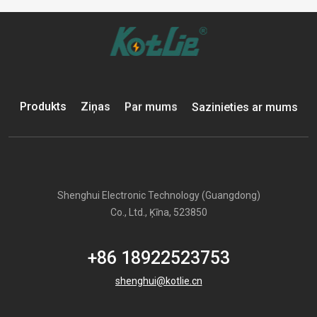
Produkts
Ziņas
Par mums
Sazinieties ar mums
Shenghui Electronic Technology (Guangdong)
Co., Ltd., Ķīna, 523850
+86 18922523753
shenghui@kotlie.cn